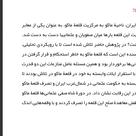
ن، ناحیۀ ماکو به مرکزیت قلعۀ ماکو، به عنوان یکی از معابر
ارتباطی ایران با شرق آناطولی در میانه و کانون این نبردها قرار گرفت و حاکمیت این قلعه بارها میان صفویان و عثمانی‎ها دست به دست شد.
مسئله این است که قلعۀ ماکو چه موقعیتی در منازعات صفویان و عثمانی‎در پژوهش حاضر تلاش شده است تا با رویکردی تحلیلی
ده این است که قلعۀ ماکو به خاطر استحکام و قرار گرفتن در
انی‌ها برخوردار بود و همین مسئله عامل منازعات این دو قدرت
ا استقرار ایلات وابسته به خود در قلعۀ ماکو در تلاش بودند تا
ابسته به حکومت عثمانی در شمال‌غرب ایران و تصرف قلعۀ ماکو
در این رقابت نشان داد. در دورۀ شاه صفی عثمانی‌ها قلعۀ ماکو
قض معاهدۀ صلح این قلعه را تصرف کردند و با وقفه‌هایی اندک