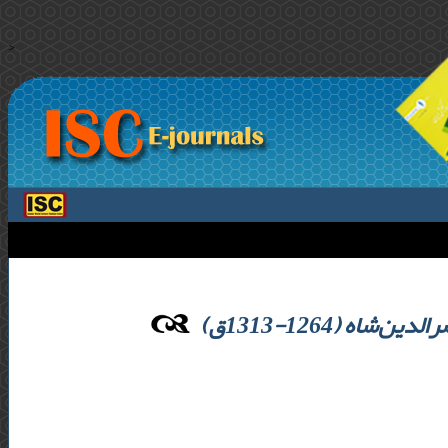
>
ه (1264-1313ق