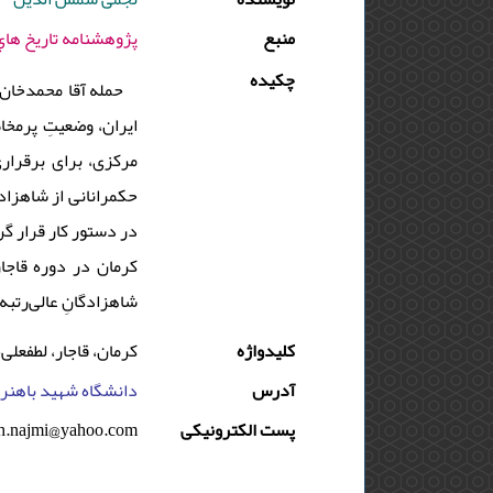
منبع
پژوهشنامه تاريخ هاي محلي ايران - 1396 - دوره
چکیده
حمله آقا محمدخان 
ایران، وضعیتِ پرمخاط
مرکزی، برای برقرار
حکمرانانی از شاهزادگ
در دستور کار قرار گر
کرمان در دوره قاجا
شاهزادگانِ عالی‌رتبه
کلیدواژه
کرمان، قاجار، لطفعلی
آدرس
دانشگاه شهید باهنر ک
پست الکترونیکی
h.najmi@yahoo.com