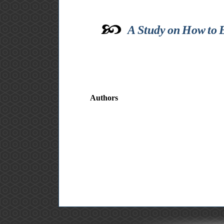
A Study on How to E
Authors