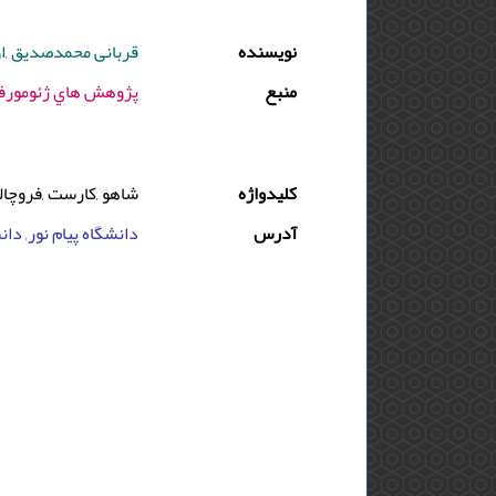
نویسنده
قربانی محمدصدیق ,ا
منبع
پژوهش هاي ژئومورفولوژي كمي - 1391 - دوره : 
کلیدواژه
شاهو ,کارست ,فروچاله ,
آدرس
دانشگاه پیام نور, دا