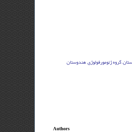
وستان, گروه ژئومورفولوژی, هندوستان
Authors