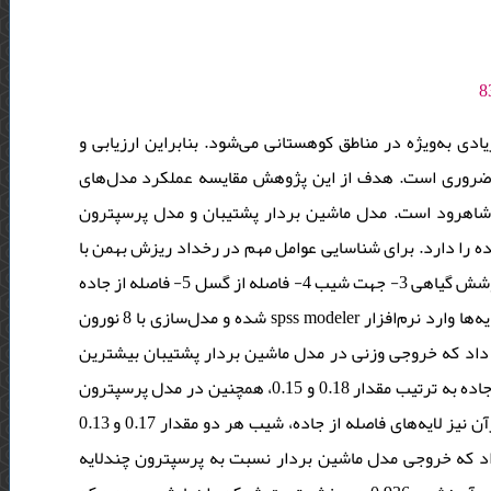
ی به‌ویژه در مناطق کوهستانی می‌شود. بنابراین ارزیابی و
 ضروری است. هدف از این پژوهش مقایسه عملکرد مدل‌های
 شاهرود است. مدل ماشین بردار پشتیبان و مدل پرسپترون
ه را دارد. برای شناسایی عوامل مهم در رخداد ریزش بهمن با
توجه به مطالعات میدانی 8 عامل شناسایی‌شده است که شامل: 1- ارتفاع 2- پوشش گیاهی 3- جهت شیب 4- فاصله از گسل 5- فاصله از جاده
6- پهنه برفی 7- کاربری اراضی 8-شیب، است. بعد از پیش‌پردازش‌ها تمام لایه‌ها وارد نرم‌افزار spss modeler شده و مدل‌سازی با 8 نورون
 پژوهش نشان داد که خروجی وزنی در مدل ماشین بردار پشتیبان بیشترین
ارزش وزنی را برای لایه پهنه برفی با مقدار 0.26 و برای لایه شیب و فاصله از جاده به ترتیب مقدار 0.18 و 0.15، همچنین در مدل پرسپترون
چندلایه نیز بیشترین ارزش وزنی برای عامل پهنه برفی با مقدار 0.20 و بعدازآن نیز لایه‌های فاصله از جاده، شیب هر دو مقدار 0.17 و 0.13
داد که خروجی مدل ماشین بردار نسبت به پرسپترون چندلایه