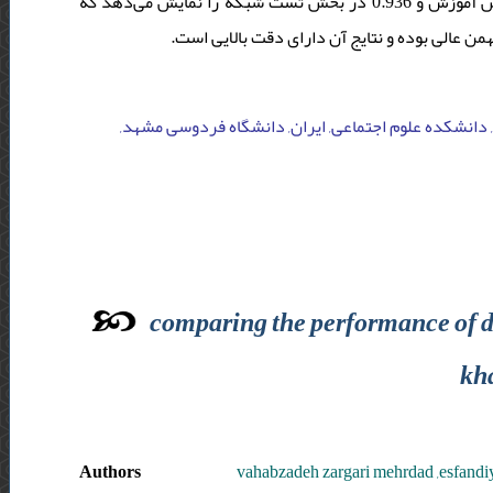
دارای اعتباری بالایی بوده و مقدار auc مدل ماشین بردار عدد 0.926 در بخش آموزش و 0.936 در بخش تست شبکه را نمایش می‌دهد که
من عالی بوده و نتایج آن دارای دقت بالایی است
ی, دانشکده علوم اجتماعی, ایران, دانشگاه فردوسی مشهد
comparing the performance of d
kh
Authors
vahabzadeh zargari mehrdad ,esfandiy