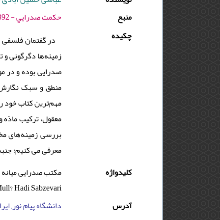
منبع
حكمت صدرايي - 1392 - دوره : 2 - شماره : 1 - صفحه:85 -98
چکیده
در گفتمان فلسفی ن
زمینه‌ها دگرگونی و 
صدرایی بوده و در موا
منطق و سبک نگارش ش
مهم‌ترین کتاب خود را
معقول، ترکیب مادّه و
بررسی زمینه‌های مخت
معرفی می کنیم؛ جنبش
کلیدواژه
Mull? Hadi Sabzevari
آدرس
دانشگاه پیام نور, ایر