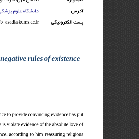
آدرس
دانشگاه علوم پزشکی 
b_asadi@kums.ac.ir
پست الکترونیکی
negative rules of existence
ence to provide convincing evidence has put
s is violate evidence of the absolute love of
nce. according to him, reassuring religious