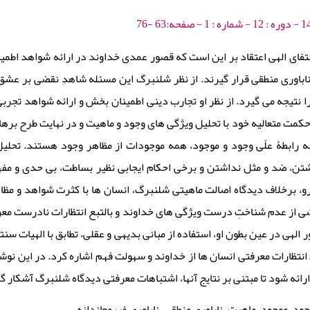
ختفای الهی اعتقاد بر این است که قصور عمدی خداوند در ارائه شواهد ا
اباوری منطقی قرار گیرند. از نظر شلنبرگ این مسئله شاهدِ نقضی بر عشق 
 نتیجه می گیرد. از نظر او تجارب دینی اطمینان بخش و ارائه شواهد تجربی
 حکمت متعالیه خود با تحلیل ویژگی های وجود و ماهیت و در نهایت طرح ب
به رابطۀ علّی وجود و موجود، همه موجودات از مظاهر وجود هستند. تحلی
ن، ضد و مثل نداشتن و برخی احکام ایجابی نظیر بساطت، بی حدی و مفهوم
ن رو، برخلاف دیدگاه اصالت ماهیتی شلنبرگ، انسان ها با کثرت شواهد و مظ
اشی از عدم شناختِ درست ویژگی های خداوند و بالتبع انتظارات نادرست مع
 الهی در عین بطون او، استفاده از مبانی بدیهی و عقلی، تطابق با الهیات سن
انتظارات معرفتی انسان ها از خداوند و سهولت فهم اشاره کرد. در این نوش
ارائه شود تا مبتنی بر نتایج آنها، اشتباهات معرفتی دیدگاه شلنبرگ آشکار 
جود، موجود، ماهیت، ناباوری منطقی، ناباوری غیرمعاندانه