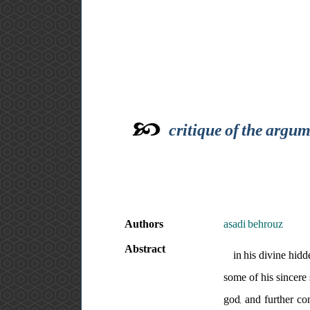
critique of the argum
Authors
asadi behrouz
Abstract
in his divine hid
some of his sincere 
god, and further co