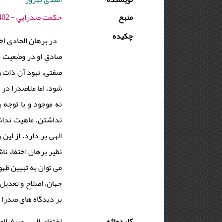
منبع
حكمت صدرايي - 1402 - دوره : 12 - شماره : 1 - صفحه:63 -76
چکیده
در برهان الحادی ا
صادقِ او در وضعیت ن
صفتی، نبود آن ذات را
شود، اما ملاصدرا در
نه موجود و با توجه 
نداشتن، ماهیت نداشت
الهی بر دارد. از ای
نظیر برهان اختفاء ن
می توان به تبیین ظهور
جهان، اصلاح و تعدیل 
بر دیدگاه های صدرا .
کلیدواژه
اختفای‌ الهی، صرف‌الو