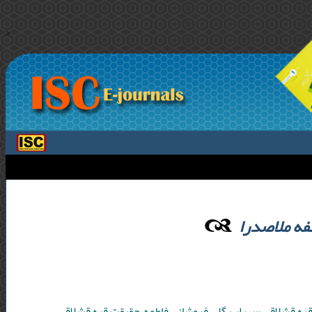
>
فه ملاصدرا
قره قشلاقی سهراب ,گلی فروشانی فاطمه ,حقیقت قره قشلاقی