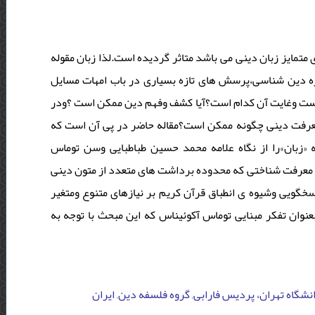
تمایز زبان دینی می باشد متاثر گردیده است.لذا زبان مقوله
وزه دین شناسی،پرسش های تازه بسیاری در باب امهات مسایل
چیست وغایت آن کدام است؟آیا کشف وفهم دین ممکن است ؟ودر
 معرفت دینی چگونه ممکن است؟مقاله حاضر در پی آن است که
 «زبان»را از نگاه علامه محمد حسین طباطبایی وسن توماس
 معرفت شناختی که محدوده برداشت های متعدد از متون دینی
ویی وشیوه ی انطباق قرآن کریم بر نیازهای متنوع ومتغیر
وان تفکر مبنایی توماس آکوئیناس که این مبحث با توجه به
دانشگاه تهران، پردیس فارابی, گروه فلسفه دین, ایران