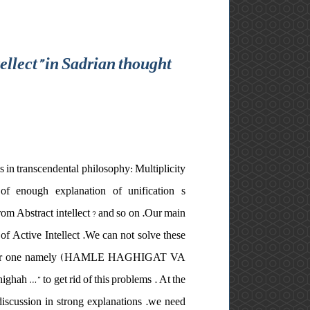
tellect” in Sadrian thought
 in transcendental philosophy: Multiplicity
of enough explanation of unification s
rom Abstract intellect ? and so on .Our main
 of Active Intellect .We can not solve these
se better one namely (HAMLE HAGHIGAT VA
 …” to get rid of this problems . At the
discussion in strong explanations .we need