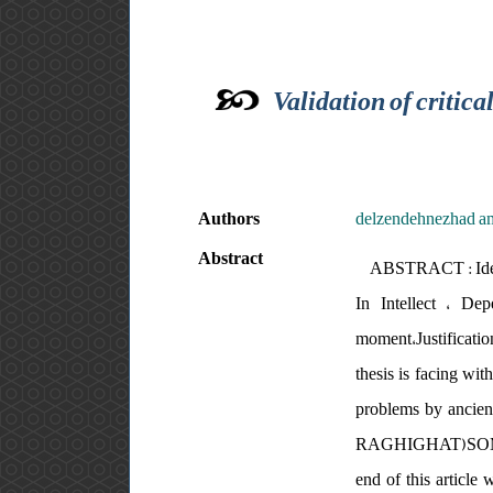
Validation of critica
Authors
delzendehnezhad ami
Abstract
ABSTRACT : Identi
In Intellect ، De
moment،Justification
thesis is facing wit
problems by ancie
RAGHIGHAT)SOME USE
end of this article