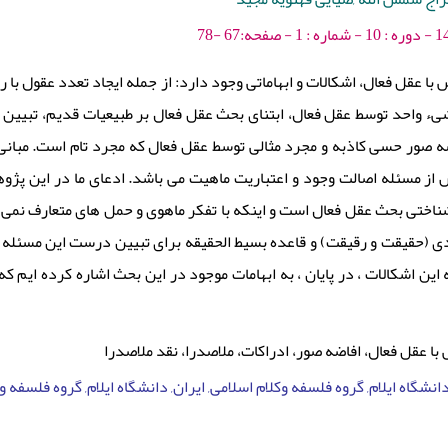
 با عقل فعال، اشکالات و ابهاماتی وجود دارد: از جمله ایجاد تعدد عقول با
 واحد توسط عقل فعال، ابتنای بحث عقل فعال بر طبیعیات قدیم، تبیین ل
 صور حسی کاذبه و مجرد مثالی توسط عقل فعال که مجرد تام است. مبانی 
 از مسئله اصالت وجود و اعتباریت ماهیت می باشد. ادعای ما در این پژو
شناختی بحث عقل فعال است و اینکه با تفکر ماهوی و حمل های متعارف نمی 
 (حقیقت و رقیقت) و قاعده بسیط الحقیقه برای تبیین درست این مسئله ی
ه این اشکالات ، در پایان ، به ابهامات موجود در این بحث اشاره کرده ای
با عقل فعال، افاضه صور، ادراکات، ملاصدرا، نقد ملاصدرا
 دانشگاه ایلام, گروه فلسفه وکلام اسلامی, ایران, دانشگاه ایلام, گروه فلسفه و