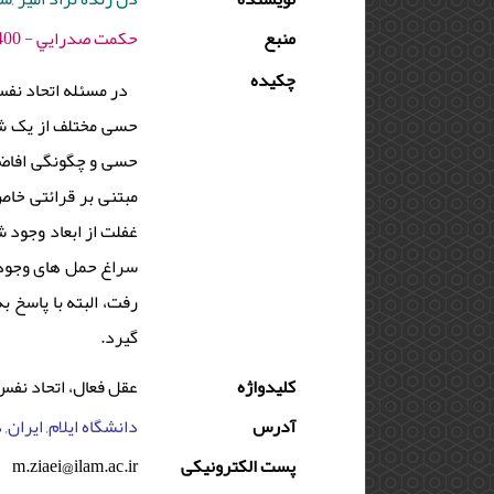
منبع
حكمت صدرايي - 1400 - دوره : 10 - شماره : 1 - صفحه:67 -78
چکیده
در مسئله اتحاد نفس
حسی مختلف از یک شیء
حسی و چگونگی افاضه،
مبتنی بر قرائتی خاص
غفلت از ابعاد وجود 
سراغ حمل های وجودی
رفت، البته با پاسخ ب
گیرد.
کلیدواژه
عقل فعال، اتحاد نفس 
آدرس
دانشگاه ایلام, ایران,
m.ziaei@ilam.ac.ir
پست الکترونیکی