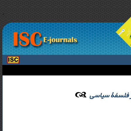
>
ر فلسفۀ سیاسی