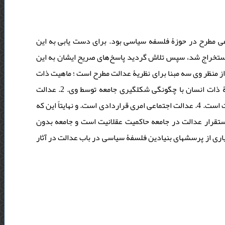
ی مطرح در حوزۀ فلسفه سیاسی بود. برای دست یابی به این
ی استخراج شد، سپس تلاش گردید پاسخ‌های صریح ایشان به این
شها استنطاق شود. بر این اساس یافته‌های پژوهش حاکی از آن بود که: 1. از منظر وی سه مبنا برای نظریۀ عدالت مطرح است ؛ ماهیت ذات
بشر، چگونگی رابطۀ انسان‎ها با یکدیگر در وضعیت فرضی پیشااجتماع و رابطۀ ذات انسان با چگونگی شکل‎گیری جامعه توسط وی. 2. عدالت
هدف غایی و فضیلت حقیقی نیست. 3. شریعت منبع دست‎یابی به محتوای عدالت است. 4. عدالت اجتماعی امری قراردادی است. و نهایتاً این که
5. تقرار عدالت در جامعه حاکمیت عقلانیت است و جامعه بدون
عدالت بستری مناسب برای زندگی سعادت‌مندانه نیست. نکته مهم آن که بسیاری از پرسش‎های بنیادین فلسفۀ سیاسی در باب عدالت‎ در آثار