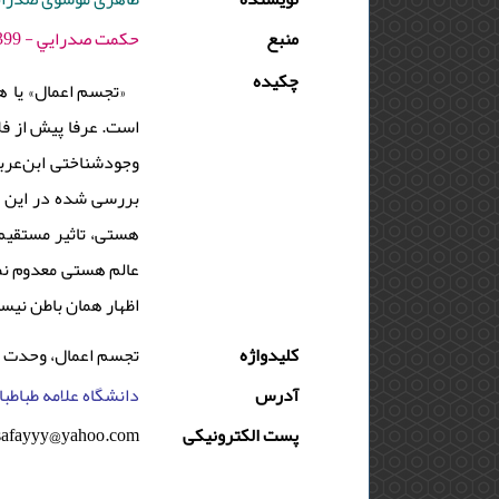
منبع
حكمت صدرايي - 1399 - دوره : 8 - شماره : 2 - صفحه:131 -143
چکیده
تجسم اعمال» یا هما
است. عرفا پیش از فلا
وجودشناختی ابن‌عرب
بررسی شده در این مق
هستی، تاثیر مستقیم
عالم هستی معدوم نمی
اظهار همان باطن نیس.
کلیدواژه
تجسم اعمال، وحدت وج
آدرس
دانشگاه علامه طباطبای
safayyy@yahoo.com
پست الکترونیکی