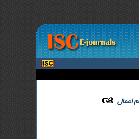
>
م اعمال