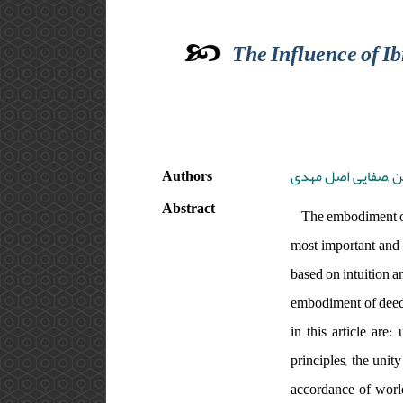
The Influence of I
Authors
 ,صفایی اصل مهدی
Abstract
The embodiment of 
most important and c
based on intuition an
embodiment of deeds
in this article are
principles, the unit
accordance of world