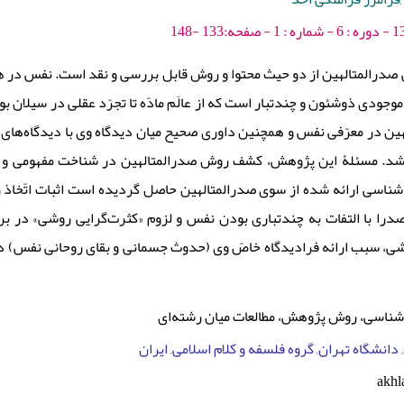
درالمتالهین از دو حیث محتوا و روش قابل بررسی و نقد است. نفس در 
 موجودی ذوشئون و چندتبار است که از عالَم مادّه تا تجرّد عقلی در سیلان 
هین در معرّفی نفس و همچنین داوری صحیح میان دیدگاه وی با دیدگاه‌ها
شد. مسئلۀ این پژوهش، کشف روش صدرالمتالهین در شناخت مفهومی و وج
اسی ارائه شده از سوی صدرالمتالهین حاصل گردیده است‌ اثبات اتّخاذ ر
صدرا با التفات به چندتباری بودن نفس و لزوم «کثرت‌گرایی روشی» در ب
شی، سبب ارائه فرادیدگاه خاصّ وی (حدوث جسمانی و بقای روحانی نفس) 
شناسی، روش پژوهش، مطالعات میان رشته‌ای
 دانشگاه تهران, گروه فلسفه و کلام اسلامی, ایران
akh