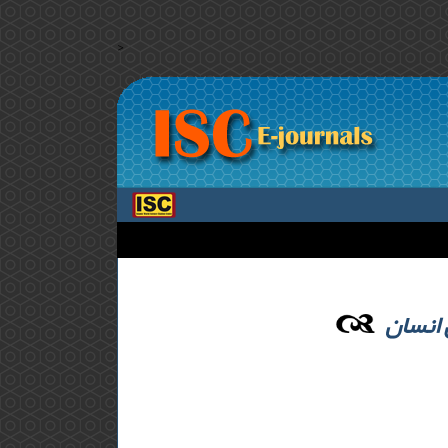
>
 انسان