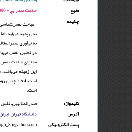
منبع
حكمت صدرايي - 1396 - دوره : 6 - شماره : 1 - صفحه:133 -148
چکیده
مباحث نفس‌شناسی ص
بدن پدید می‌آید، اما
به نوآوری صدرالمتال
در تحلیل نفس می‌با
محتوای مباحث نفس شن
این زمینه می‌باشد. 
است. اتخاذ چنین رو
است.
کلیدواژه
صدرالمتالهین، نفس 
آدرس
دانشگاه تهران, ایران,
پست الکترونیکی
lagh_85@yahoo.com