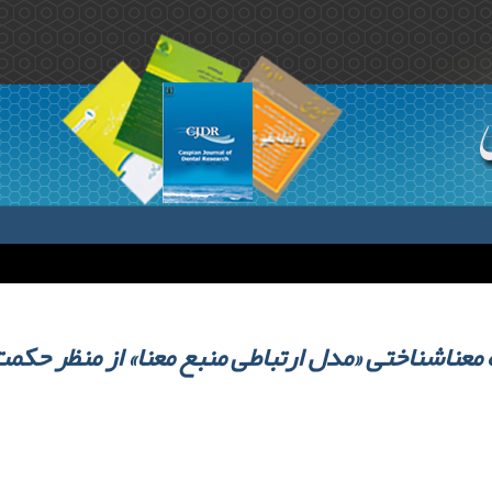
معناشناختی «مدل ارتباطی منبع معنا» از منظر حکمت