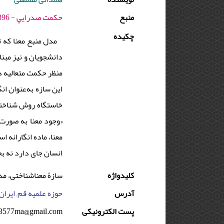
منبع
حكمت صدرايي - 1396 - دوره : 6 - شماره : 1 - صفحه:121 -132
چکیده
مدل منبع معنا که 
دانشجویان و نیز مبنا
منظر حکمت متعالیه د
این سازه به‌عنوان ان
خاستگاه روش شناختی 
«وجود معنا به صورت 
معنا، ماده انگارانه 
انسان جای دارد نه بخ
کلیدواژه
سازۀ معناشناختی، مدل
آدرس
حوزه علمیه قم, ایران
پست الکترونیکی
3577ma@gmail.com