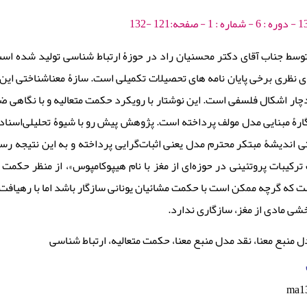
توسط جناب آقای دکتر محسنیان راد در حوزۀ ارتباط شناسی تولید شده اس
ی نظری برخی پایان نامه های تحصیلات تکمیلی است. سازۀ معناشناختی این م
چار اشکال فلسفی است. این نوشتار با رویکرد حکمت متعالیه و با نگاهی ضم
گارۀ مبنایی مدل مولف پرداخته است. پژوهش پیش رو با شیوۀ تحلیلی‌‌اسناد
اندیشۀ مبتکر محترم مدل یعنی اثبات‌گرایی پرداخته و به این نتیجه رسی
ترکیبات پروتئینی در حوزه‌ای از مغز با نام هیپوکامپوس»، از منظر حکم
است که گرچه ممکن است با حکمت مشائیان یونانی سازگار باشد اما با رهیاف
شی مادی از مغز، سازگاری ندارد.
 منبع معنا، نقد مدل منبع معنا، حکمت متعالیه، ارتباط شناسی
ma1