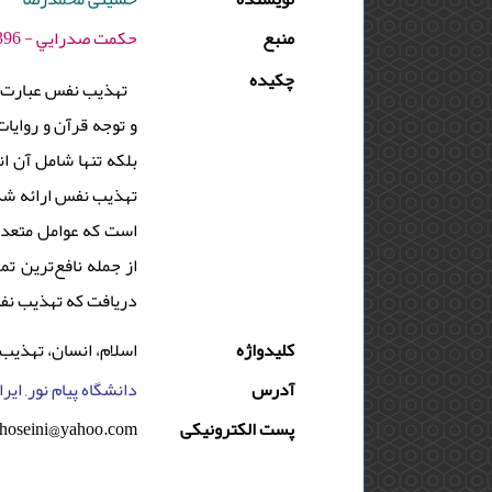
منبع
حكمت صدرايي - 1396 - دوره : 6 - شماره : 1 - صفحه:87 -96
چکیده
تهذیب نفس عبارت اس
و توجه قرآن و روایا
بلکه تنها شامل آن‏ ا
تهذیب نفس ارائه شده
است که عوامل متعددی 
از جمله نافع‌ترین تم
دریافت که تهذیب نفس 
کلیدواژه
اسلام، انسان، تهذیب
آدرس
دانشگاه پیام نور, ایر
پست الکترونیکی
hoseini@yahoo.com