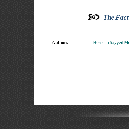
The Facto
Authors
Hosseini Sayyed M