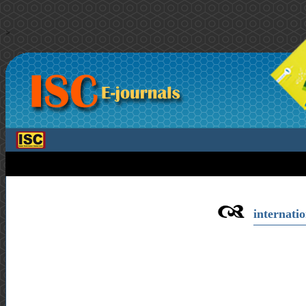
>
internatio