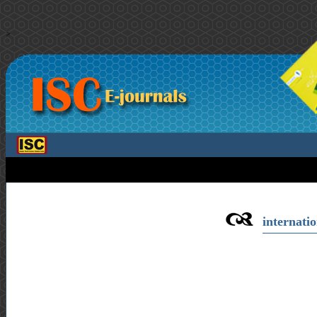
>
internatio