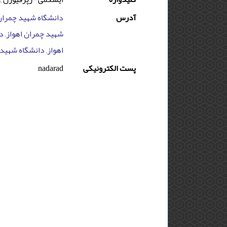
آدرس
دانشگاه شهید چمران ا
شهید چمران اهواز, دا
اهواز, دانشگاه شهید 
پست الکترونیکی
nadarad