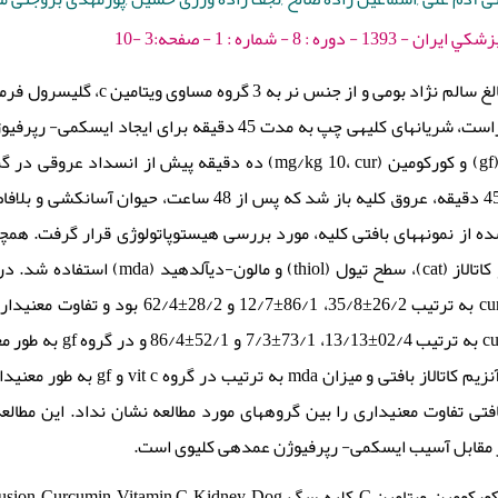
ه : 8 - شماره : 1 - صفحه:3 -10
پانزده قلاده سگ بالغ سالم نژاد 
c)، گلیسرول فرمال (gf) و کورکومین (mg/kg 10، cur) ده دقیقه
تزریق شد. در پایان 45 دقیقه، عروق کلیه باز شد که پس 
 از نمونههای بافتی کلیه، مورد بررسی هیستوپاتولوژی قرار گرفت. همچن
شاخصهای اکسیداتیو کاتالاز (cat)، سطح
گروههای vit c، gf و cur به ترتیب 26/2±/8
ن تیول (thiol) بافتی تفاوت معنیداری را بین گروههای مورد مطالعه نشان نداد. ای
مقابل آسیب ایسکمی- رپرفیوژن عمدهی کلیوی است.
Ischemia- Reperfusion ,Curcumin ,Vitamin C ,Kidne