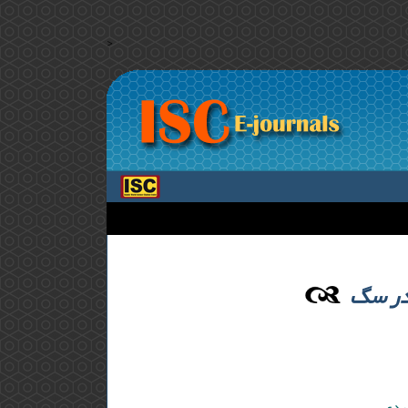
>
 در سگ
مهدی