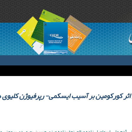
اثر کورکومین بر آسیب ایسکمی- رپرفیوژن کلیوی
بنی آدم علی ,اسماعیل زاده صالح ,نجف زاده ورزی حسین ,پورمهدی بروجنی 