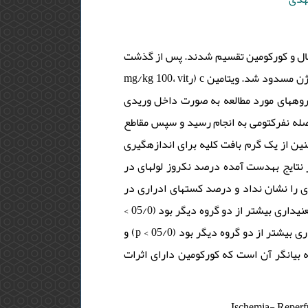
بومی و از جنس نر به 3 گروه مساوی ویتامین c، گلیسرول فرمال و کورکومین تقسیم شدند. پس از گذشت
15 روز از نفرکتومی راست، شریانهای کلیهی چپ به مدت 45 دقیقه برای ایجاد ایسکمی- رپرفیوژن مسدود شد. ویتامین c (رmg/kg 100، vit
 پیش از انسداد عروقی در گروههای مورد مطالعه به صورت داخل وریدی
از 48 ساعت، حیوان آسانکشی و بلافاصله نفرکتومی به انجام رسید و سپس مقاطع
ین از یک گرم بافت کلیه برای اندازهگیری
 تیول (thiol) و مالون-دیآلدهید (mda) استفاده شد. در نتایج بهدست آمده درصد نکروز لولهای در
35، 86/1±12/7 و 28/2±62/4 بود و تفاوت معنیداری را نشان نداد و درصد کستهای ادراری در
گروههای vit c، gf و cur به ترتیب 02/4±13/13، 73/1±7/3 و 52/1±86/4 و در گروه gf به طور معنیداری بیشتر از دو گروه دیگر بود (05/0 >
p). همچنین فعالیت آنزیم کاتالاز بافتی و میزان mda به ترتیب در گروه vit c و gf به طور معنیداری بیشتر از دو گروه دیگر بود (05/0 > p) و
ن مطالعه بیانگر آن است که کورکومین دارای اثرات