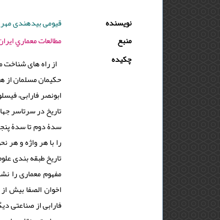
نویسنده
قیومی بیدهندی مهردا
منبع
مطالعات معماري ايران - 1397 - دوره : 7 - شماره : 13 - صفح
چکیده
از راه های شناخت 
حکیمان مسلمان از هم
ابونصر فارابی، فیسل
تاریخ در سرتاسر جهان
سدۀ دوم تا سدۀ پنجم،
را با هر واژه و هر ن
تاریخ طبقه بندی علو
مفهوم معماری را نشا
اخوان الصفا بیش از 
فارابی از صناعتی دیگ