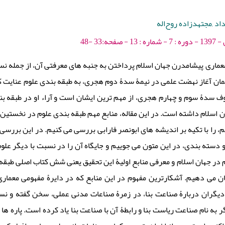
د ,مجتهدزاده روح‌اله
ه:33 -48
معماری پیشامدرن جهان اسلام پرداختن به جنبه های معرفتی آن، از جمله 
ان آغاز نهضت علمی در نیمۀ سدۀ دوم هجری، به طبقه بندی علوم عنایت کر
وف سدۀ سوم و چهارم هجری، از مهم ترین ایشان است و آراء او در طبقه ب
 اسلام داشته است. در این مقاله، منابع مهم طبقه بندی علوم در نخستین ب
 را با تکیه بر اندیشه های ابونصر فارابی بررسی می کنیم. در این بررسی، ب
حو دسته بندی، در این متون می جوییم و جایگاه آن را در نسبت با دیگر عل
م در جهان اسلام و معرفی منابع اولیۀ این تحقیق یعنی شش کتاب اصلی طب
ن می دهیم. آشکارترین مفهوم در این منابع که در دایرۀ مفهومی معماری
دیگران دربارۀ صناعت بنا، در زمرۀ صناعات مدنی عملی، سخن گفته و نسب
ر به نام صناعت ریاست بنا و رابطۀ آن با صناعت بنا یاد کرده است. پاره ها