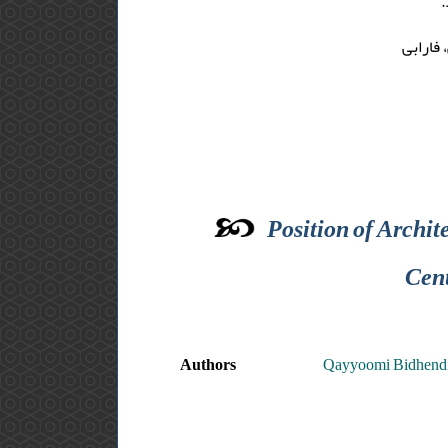
.
فارابی
Position of Archit
Cent
Authors
Qayyoomi Bidhend