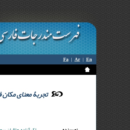
Fa
|
Ar
|
En
تجربۀ معنای مکان 
نویسنده
لک آزاده ,جلالیان سح