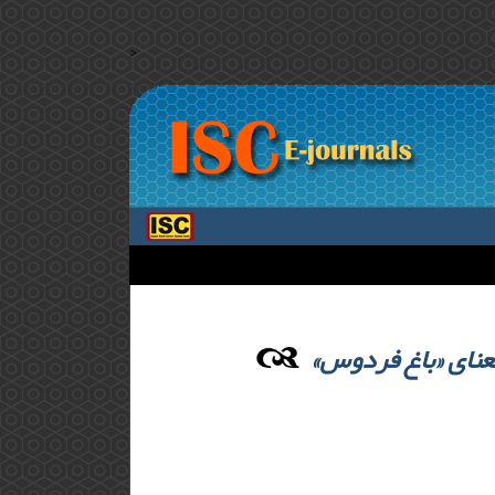
>
عنای «باغ فردوس»