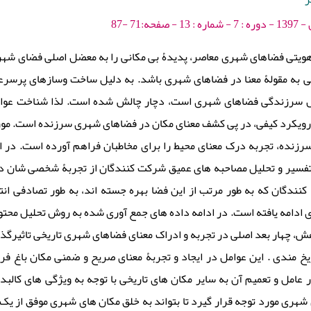
ه:71 -87
یتی فضاهای شهری معاصر، پدیدۀ بی مکانی را به معضل اصلی فضای شهری
 به مقولۀ معنا در فضاهای شهری باشد. به دلیل ساخت وسازهای پرسرعت،
مل سرزندگی فضاهای شهری است، دچار چالش شده است. لذا شناخت عوامل
 رویکرد کیفی، در پی کشف معنای مکان در فضاهای شهری سرزنده است. مور
نده، تجربه درک معنای محیط را برای مخاطبان فراهم آورده است. در این
تفسیر و تحلیل مصاحبه های عمیق شرکت کنندگان از تجربۀ شخصی شان در 
کنندگان که به طور مرتب از این فضا بهره جسته اند، به طور تصادفی ان
ی ادامه یافته است. در ادامه داده های جمع آوری شده به روش تحلیل محتوا
ش، چهار بعد اصلی در تجربه و ادراک معنای فضاهای شهری تاریخی تاثیرگذا
ریخ مندی . این عوامل در ایجاد و تجربۀ معنای صریح و ضمنی مکان باغ ف
ر عامل و تعمیم آن به سایر مکان های تاریخی با توجه به ویژگی های کالبد
شهری مورد توجه قرار گیرد تا بتواند به خلق مکان های شهری موفق از یک س