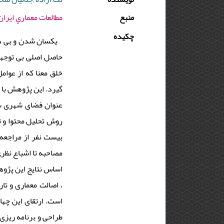
منبع
مطالعات معماري ايران - 1397 - دوره : 7 - شماره : 13 - صفح
چکیده
یکسان شدن و بی هو
حاصل اصلی بی توجهی
خلق معنا که از عوا
گیرد. این پژوهش با
عنوان فضای شهری سرز
روش تحلیل محتوا و 
بیست نفر از مراجعه 
مصاحبه تا اشباع نظر
اساس نتایج این پژوه
، اصالت معماری و تا
است. ارتقای این چها
طراحی و برنامه ریزی 