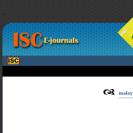
>
malays