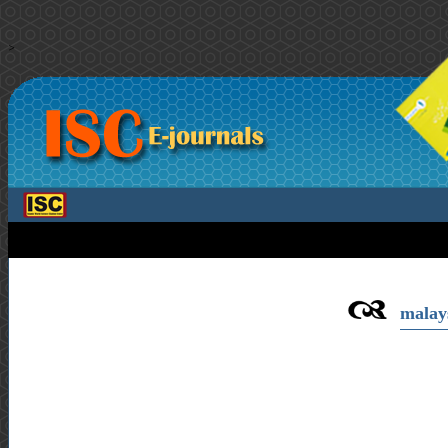
>
malays