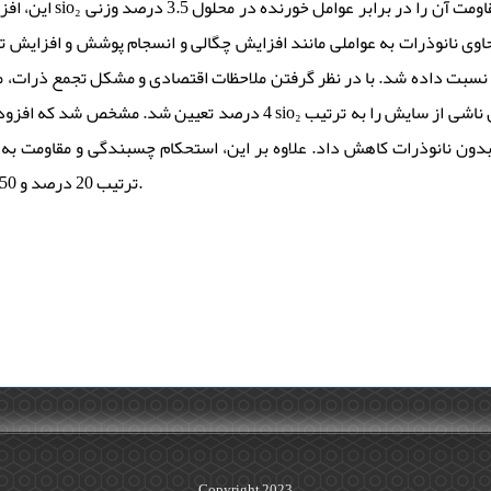
در پوشش، سختی و nacl به‌طور چشمگیری
وی نانوذرات به عواملی مانند افزایش چگالی و انسجام پوشش و افزایش ت
برای تخریب آن نسبت داده شد. با در نظر گرفتن ملاحظات اقتصادی و مشکل تجمع ذرا sio₂ یتی
های بدون نانوذرات کاهش داد. علاوه بر این، استحکام چسبندگی و مقاومت به 
ترتیب 20 درصد و 50 درصد افزایش یافت.
Copyright 2023