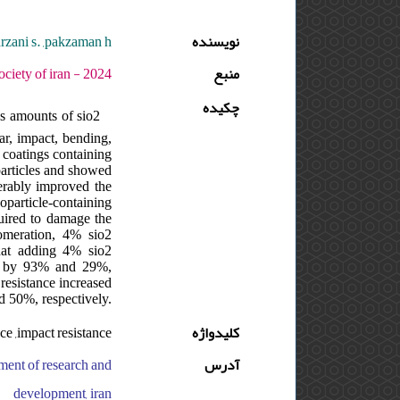
rzani s. ,pakzaman h.
نویسنده
منبع
 دوره : 21 - شماره : 2 - صفحه:1 -10
چکیده
us amounts of sio2
ar, impact, bending,
 coatings containing
particles and showed
derably improved the
oparticle-containing
quired to damage the
lomeration, 4% sio2
that adding 4% sio2
ear by 93% and 29%,
resistance increased
 50%, respectively.
nce ,impact resistance
کلیدواژه
tment of research and
آدرس
development, iran