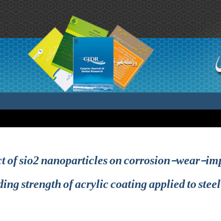
ect of sio2 nanoparticles on corrosion-wear-im
ing strength of acrylic coating applied to steel