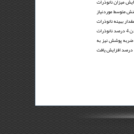
این، افزایش میزان نانوذرات sio₂  مقاومت آن را در برابر عوامل خورنده در محلول 3.5 درصد وزنی
نش متوسط موردنیاز
ت، مقدار بهینه نانوذرات
4 درصد تعیین شد. مشخص شد که افزودن 4 درصد نانوذرات sio₂ به پوشش پلیمری، نرخ خوردگی و کاهش وزن ناشی از سایش را به ترتیب
93 ضربه پوشش نیز به