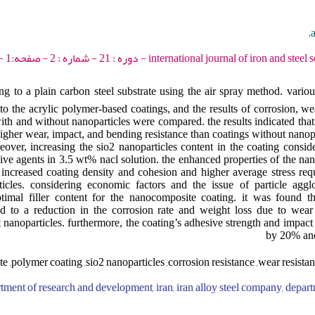
a
international journal of iron and steel society of iran - 2024 -
g to a plain carbon steel substrate using the air spray method. vario
o the acrylic polymer-based coatings, and the results of corrosion, we
ith and without nanoparticles were compared. the results indicated that
 higher wear, impact, and bending resistance than coatings without nano
reover, increasing the sio2 nanoparticles content in the coating consi
sive agents in 3.5 wt% nacl solution. the enhanced properties of the nan
s increased coating density and cohesion and higher average stress re
ticles. considering economic factors and the issue of particle agg
timal filler content for the nanocomposite coating. it was found 
led to a reduction in the corrosion rate and weight loss due to w
 nanoparticles. furthermore, the coating’s adhesive strength and impact 
by 20% and
ate ,polymer coating ,sio2 nanoparticles ,corrosion resistance ,wear resista
rtment of research and development, iran, iran alloy steel company, depar