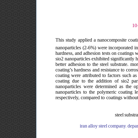
This study applied a nanocomposite coatin
nanoparticles (2-6%) were incorporated int
hardness, and adhesion tests on coatings w
sio2 nanoparticles exhibited significantly
better adhesion to the steel substrate. mo
coating’s hardness and resistance to corro
coating were attributed to factors such a
coating due to the addition of sio2 par
nanoparticles were determined as the op
nanoparticles to the polymeric coating 
respectively, compared to coatings without
steel substr
iran alloy steel company, depa