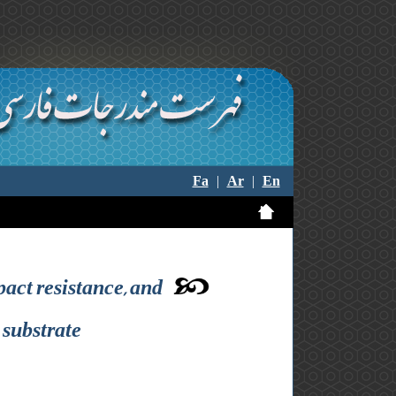
Fa
|
Ar
|
En
pact resistance, and
 substrate