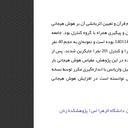
 قرآن و تعیین اثربخشی آن بر هوش هیجانی
و پیگیری همراه با گروه کنترل بود. جامعه
آماری پژوهش دربردارنده کلیه دانش‌آموزان پایه اول ابتدایی شهر بروجن در سال تحصیلی 14011402 بوده است و نمونه‌ای به حجم 40 نفر
به‌روش نمونه‌گیری در دسترس انتخاب شدند و به‌صورت تصادفی در دو گروه آزمایش (20 نفر) و کنترل (20 نفر) جایگزین شدند. پس از
شده در این پژوهش، مقیاس هوش هیجانی بار
لیل واریانس با اندازه‌گیری مکرر توسط نسخه
26 نرم‌افزار spss است در افزایش هوش هیجانی
ان, دانشگاه الزهرا (س), پژوهشکدۀ زنان