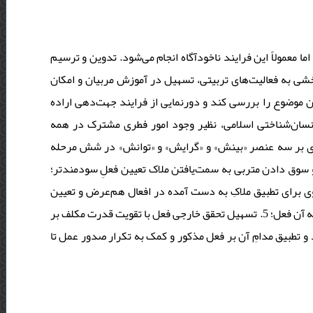
ا معمولاً این فرایند ناخودآگاه انجام می‌شود. تدوین و ترسیم
بخشی به فعالیت‌های تربیتی، تسهیل در آموزش مربیان و امکان
 موضوع را بررسی کند و دورنمایی از فرایند جهت‌دهی اراده
 انسان‌شناختی اسلامی، نظیر وجود امور فطری مشترک در همه
یاری بر سه عنصر «بینش» و «گرایش» و «توانش» در شش مرحله
ختیارشده و سوق دادن متربی به سمت‌یافتن ملاک تعیین فعلِ سودمندتر؛
2. دستیابی به ملاک تعیین فعل سودمندتر؛ 3. کمک به وی برای تطبیق ملاکِ به دست آمده در افعال هم‌عرض و تعیین
فعل سودمندتر؛ 4. تسهیل صدور اراده با تقویت قدرت اراده و گرایش نسبت به آن فعل؛ 5. تسهیل تحقق خارجی فعل با تقویت قدرت مکلف بر
ری ملاک تعیین فعل سودمند و تطبیق مدامِ آن بر فعل مذکور و کمک به تکرار صدور عمل تا