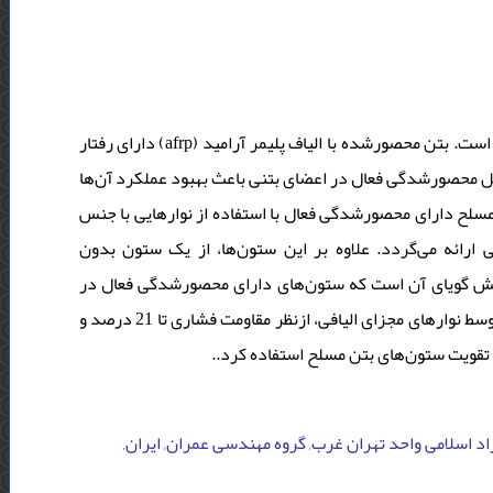
یکی از راهکارهای مناسب تقویت سازه‌های بتنی افزایش محصورشدگی بتن است. بتن محصورشده با الیاف پلیمر آرامید (afrp) دارای رفتار
مل محصورشدگی فعال در اعضای بتنی باعث بهبود عملکرد آن‌ها
مسلح دارای محصورشدگی فعال با استفاده از نوارهایی با جنس
الیاف afrp می‌گردد. علاوه بر این ستون‌ها، از یک ستون بدون
محصورشدگی (scr) ی آن است که ستون‌های دارای محصورشدگی فعال در
مقایسه با ستون‌ شاهد به دلیل جلوگیری از اتساع بتن و فشار به وجود آمده توسط نوارهای مجزای الیافی، ازنظر مقاومت فشاری تا 21 درصد و
زاد اسلامی واحد تهران غرب, گروه مهندسی عمران, ایران