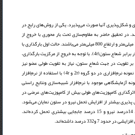
مقاوم‌سازی ستون‌ بتن مسلح با کامپوزیت‌های frp نها صورت می‌پذیرد. یکی از روش‌های رایج در
این حالت، محصورنمودن سرتاسری سطح خارجی ستون‌ با لایه‌های frp حقیق حاضر به مقاوم‌سازی تحت بار محوری با خروج از
محوریت، با لایه های frp پرداخته شده است. نمونه‌ها با مقطع دایره به قطر 125 میلی‌متر و ارتفاع 800 میلی‌متر می‌باشند. حالت اول بارگذاری با
خروج از مرکزیت به اندازه دو برابر شعاع ستون(2r) و حالت دوم به اندازه چهار برابر شعاع ستون(4r). با توجه به خروج از مرکزیت بارگذاری،
بر تقویت در جهت شعاع ستون، نیاز به تقویت طولی عضو نیز
می‌باشد. لذا با دو متغیر خروج از مرکزیت بار و جهات الیاف لایه‌های frp ، 10 نمونه نرم‌افزاری در دو گروه (2r و 4r) با استفاده از نرم‌افزار
abaqus مایشگاهی موجود با نرم‌افزار شبیه‌سازی ونتایج راستی
 اثرگذاری کامپوزیت‌های طولی بیش از کامپوزیت‌های عرضی در
ل پذیری بیشتر از افزایش تحمل نیرو در ستون نمایان می‌شود
به‌طوریکه در گروه 2r نمونه-های با کامپوزیت عرضی نسبت به طولی حدود 14درصد نیرو و 15 درصد جابجایی بیشتری تحمل کرده‌اند.