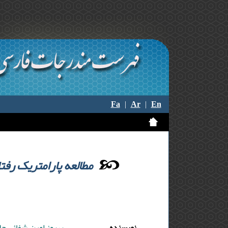
Fa
|
Ar
|
En
مطالعه پارامتریک رف
نویسنده
بهروز امین ,شفائی ج