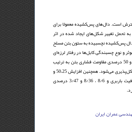
گسترش است. دال‌های پس‌کشیده معمولا برای
 به تحمل تغییر شکل‌های ایجاد شده در اثر
جی دال پس‌کشیده نچسبیده به ستون بتن مسلح
 و نوع چسبندگی کابل‌ها در رفتار لرزه‌ای
اتصالات مورد بررسی قرارگرفته است. نتایج حاصل از این تحقیق نشان داد که افزایش20، 35 و 50 درصدی مقاومت فشاری بتن به ترتیب
باعث افزایش9/7، 6/10 و 8/15 درصدی ظرفیت باربری و افزایش8/6، 3/17 و 1/22 درصدی شکل‌پذیری می‌شود. همچنین افزایش 50،25 و
75 درصدی سطح پیش‌تنیدگی بتن به ترتیب منجر به افزایش 8/6، 2/11 و 16 درصدی ظرفیت باربری و 8/6 ، 8/36 و 3/47 درصدی
رد
ندسی عمران, ایران