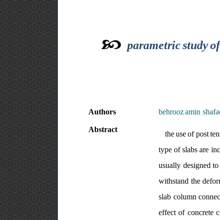
parametric study of
Authors
behrooz َamin ,shafae
Abstract
the use of post te
type of slabs are in
usually designed to
withstand the deform
slab column connect
effect of concrete 