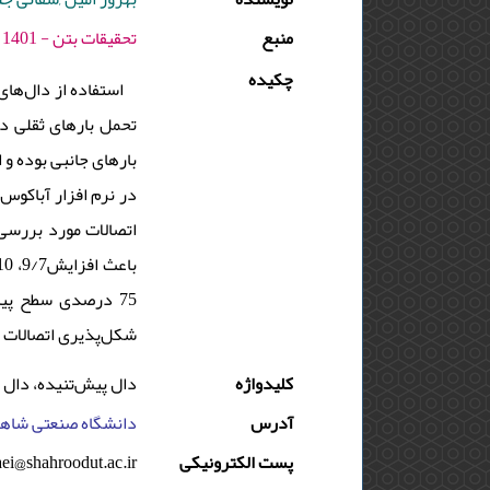
منبع
تحقيقات بتن - 1401 - دوره : 15 - شماره : 4 - صفحه:21 -32
چکیده
استفاده از دال‌ها
تحمل بار‌های ثقلی د
بار‌های جانبی بوده 
در نرم افزار آباکوس
شکل‌پذیری اتصالات م.
کلیدواژه
دال پیش‌تنیده، دال 
آدرس
دانشگاه صنعتی شاهر
aei@shahroodut.ac.ir
پست الکترونیکی