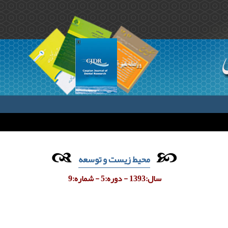
محیط زیست و توسعه
سال:1393 - دوره:5 - شماره:9